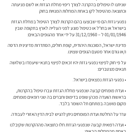
שניתנו לו טיפולים בהקרנה לצורך ריפוי מחלת הגזזת או לשם מניעתה
וכתוצאה מהטיפול לקו באחת המחלות המנויות בחוק
נפגעי גזזת הם מי שבוצעו בהם הקרנות לצורך הטיפול במחלת הגזזת
בישראל או בחו
"
ל או כטיפול מונע לפני העלייה לארץ בתקופה שבין
01/01/1946
ל
– 31/12/1960
על ידי אחד מהגופים הבאים
:
מדינת ישראל
,
הסוכנות היהודית
,
קופת חולים
,
הסתדרות מדיצינית הדסה
ו
/
או גורם אחר מטעם הגופים שצוינו
.
על פי חוק לפיצוי נפגעי גזזת יהיו זכאים לפיצוי בתנאי שיעמדו בשלושה
תנאים מצטברים
:
•
נפגעי הגזזת נמצאים בישראל
.
•
ועדת מומחים קבעה שנפגעי מחלת הגזזת עברו טיפול בהקרנות
,
בראשות הוועדה מכהן שופט בדימוס וחברים בה שני רופאים מומחים
.
מקום מושבה במתחם תל השומר בלבד
.
ערר על החלטת ועדת המומחים ניתן להגיש לבית הדין האזורי לעבודה
.
•
ועדה רפואית קבעה שנפגעי הגזזת חלו כתוצאה מההקרנות שקיבלנו
באחת מהמחלות הבאות
: