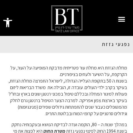
פתח סרגל
נפגעי גזזת
מחלת הגזזת היא מחלת עור פטרייתית מדבקת המופיעה על העור
,
על
הקרקפת
,
על השיער ולעתים בציפורניים
.
בשנות ה
50
בתקופת העלייה הגדולה
,
לישראל התפרצה מחלת הגזזת
,
בעיקר בקרב ילדי העולים
.
עובדה זו
,
הובילה את
משרד הבריאות ליזום
פעולות למיגור המחלה ובכללם טיפול במכוני רנטגן שונים בארץ ובחו
"
ל
בעיקר בארצות צפון אפריקה
.
למרבה הצער הטיפול ברנטגן גרם לחלק
מהמטופלים כעבור שנים להתפתחות גידולים שפירים
(
מנינגיומות
)
וגידולים סרטניים על קרומי המוח ובבלוטת התריס
.
במהלך שנות ה
– 80,
הוקמה ועדה לבדיקת הנושא ובעקבותיה נחקק
בשנת
1994
החוק לפיצוי נפגעי גזזת
מטרת
החוק
היא לפצות את מי