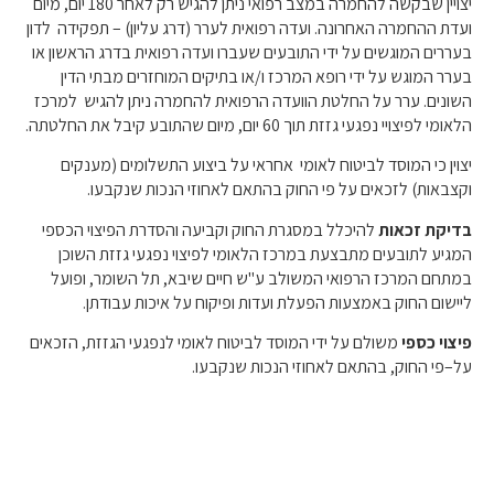
יצויין שבקשה להחמרה במצב רפואי ניתן להגיש רק לאחר
180
יום
,
מיום
ועדת ההחמרה האחרונה
.
ועדה רפואית לערר
(
דרג עליון
) –
תפקידה
לדון
בעררים המוגשים על ידי התובעים שעברו ועדה רפואית בדרג הראשון או
בערר המוגש על ידי רופא המרכז ו
/
או בתיקים המוחזרים מבתי הדין
השונים
.
ערר על החלטת הוועדה הרפואית להחמרה ניתן להגיש
למרכז
הלאומי לפיצויי נפגעי גזזת תוך
60
יום
,
מיום שהתובע קיבל את החלטתה
.
יצוין כי המוסד לביטוח לאומי
אחראי על ביצוע התשלומים
(
מענקים
וקצבאות
)
לזכאים על פי החוק בהתאם לאחוזי הנכות שנקבעו
.
בדיקת
זכאות
להיכלל במסגרת החוק וקביעה והסדרת הפיצוי הכספי
המגיע לתובעים מתבצעת במרכז הלאומי לפיצוי נפגעי גזזת השוכן
במתחם המרכז הרפואי המשולב ע
"
ש חיים שיבא
,
תל השומר
,
ופועל
ליישום החוק באמצעות הפעלת ועדות ופיקוח על איכות עבודתן
.
פיצוי
כספי
משולם על ידי המוסד לביטוח לאומי לנפגעי הגזזת
,
הזכאים
על
–
פי החוק
,
בהתאם לאחוזי הנכות שנקבעו
.