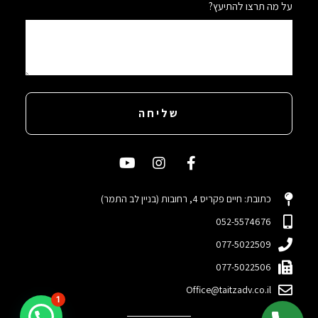
על מה תרצו להתיעץ?
שליחה
כתובת: חיים פקריס 4, רחובות (בניין לב התמר)
052-5574676
077-5022509
077-5022506
Office@taitzadv.co.il
1