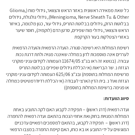
כל שאת ממאירה ראשונית באזור הראש והצוואר
,
גידולי מוח
(Glioma,
Meningioma, Nerve Sheath Tu. & Other),
גידולי גולגולת
,
גידולים
בבלוטות הרוק
,
גידולים בבלוטת התריס
,
גידולי עור
,
כגון מלנומה
,
באיזור
הראש והצוואר
,
גידולי מוח שפירים
,
סרטן הדם
(
לוקמיה
),
חוסר שיער
באזורי הצטלקות בעור הקרקפת
רשימת המחלות היא רשימה סגורה
.
הועדה הרפואית והועדה הרפואית
לעררים אינה מוסמכות לדון במחלה שאיננה מנויה ולתת דרגת נכות
עבורה
. (
בנושא זה ראו בג
"
צ
11674/05
העמותה לקידום עניני מוקרני
הגזזת נ
.
שר הבריאות
(
אי הכללת גידולים שפירים בבלוטת התריס
מרשימת המחלות בתוספת
)
ובג
"
צ
625/06
העמותה לקידום עניני מוקרני
הגזזת ואח
'
נ
.
בית הדין הארצי לעבודה
(
אי הכללת רדיודרמטיטיס כמחלה
או פגימה ברשימת המחלות בתוספת
))
סיווג
הוועדות
:
ועדה רפואית
(
דרג ראשון
) –
תפקידה לקבוע האם לקה התובע באחת
המחלות המנויות בחוק ואת אחוזי הנכות בהתאם
.
ועדה רפואית להחמרה
(
דרג ראשון
) –
תפקידה לקבוע
,
בהתאם למסמכים רפואיים עדכניים
המוגשים על ידי התובע או בא כוחו
,
האם קיימת החמרה במצבו הרפואי